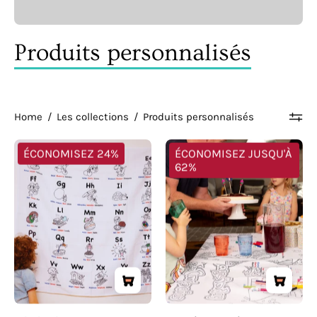
Produits personnalisés
Home
/
Les collections
/
Produits personnalisés
Alphabet
Anniversaire
ÉCONOMISEZ 24%
ÉCONOMISEZ JUSQU'À
-
-
62%
Nappe
Nappe
multilingue
multilingue
à
à
colorier
colorier