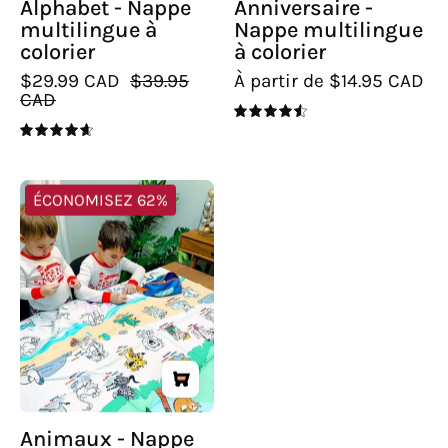
Alphabet - Nappe
Anniversaire -
multilingue à
Nappe multilingue
colorier
à colorier
$29.99 CAD
$39.95
À partir de $14.95 CAD
CAD
4.6
4.7
Animaux
ÉCONOMISEZ 62%
-
Nappe
multilingue
à
colorier
Animaux - Nappe